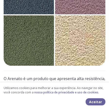
O Arenato é um produto que apresenta alta resistência,
durabilidade, e fácil aplicação, deixando sua superfície
Utilizamos cookies para melhorar a sua experiência. Ao navegar no site,
mais atraente. O material possui hidro-repelência,
você concorda com a
nossa política de privacidade e uso de cookies.
protegendo sua obra da penetração de partículas de
Aceitar
água.